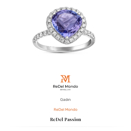
Qadın
ReDel Mondo
ReDel Passion