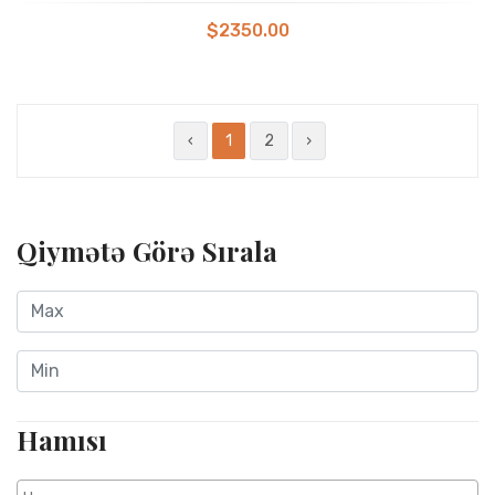
$2350.00
‹
1
2
›
Qiymətə Görə Sırala
Hamısı