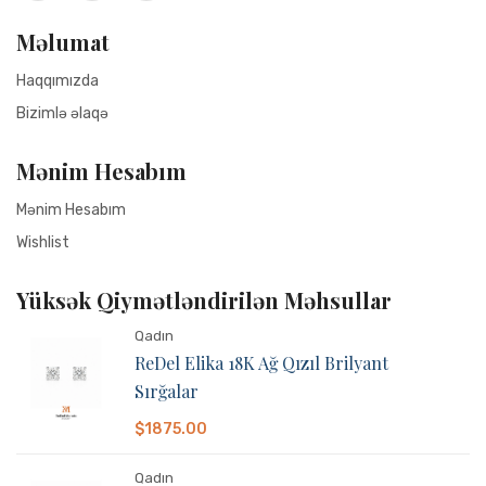
Məlumat
Haqqımızda
Bizimlə əlaqə
Mənim Hesabım
Mənim Hesabım
Wishlist
Yüksək Qiymətləndirilən Məhsullar
ReDel Elika 18K Sarı Qızıl Topaz Və Brilyant Üzük
Qadın
ReDel Elika 18K Ağ Qızıl Brilyant
Sırğalar
Mavi topaz və brilyantlarla parlayan, incə və eleqant 18K sarı qızıl
üzük.
$1875.00
$2850.00
Qadın