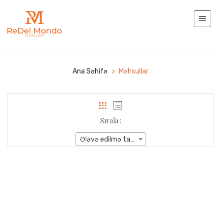
Ana Səhifə
>
Məhsullar
Sırala :
Əlavə edilmə tarixi