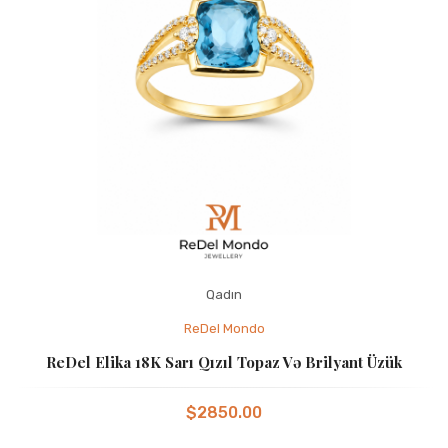
Qadın
ReDel Mondo
ReDel Elika 18K Sarı Qızıl Topaz Və Brilyant Üzük
$2850.00