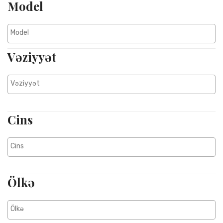
Model
Vəziyyət
Cins
Ölkə
ReDel Passion 18K Ağ Qızıl Topaz Və Brilyant Üzük