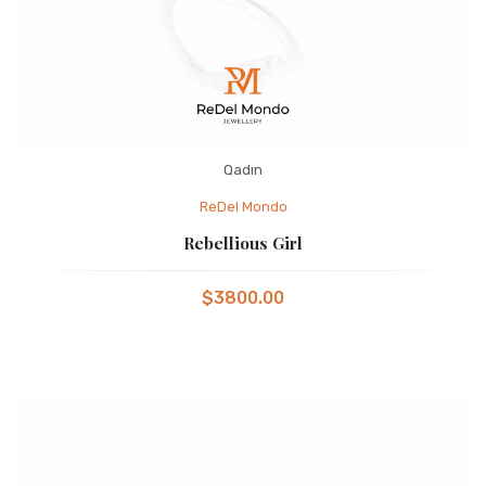
Qadın
ReDel Mondo
Rebellious Girl
$3800.00