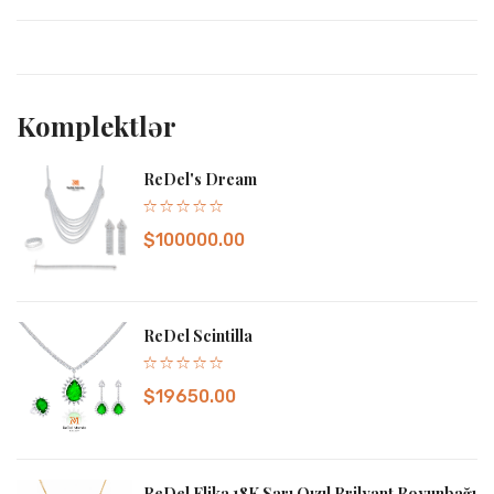
Komplektlər
ReDel's Dream
$100000.00
ReDel Scintilla
$19650.00
ReDel Elika 18K Sarı Qızıl Brilyant Boyunbağı