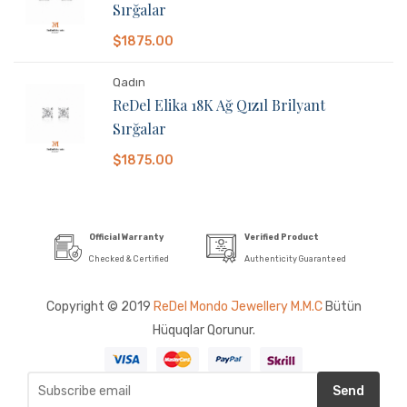
Sırğalar
$1875.00
Qadın
ReDel Elika 18K Ağ Qızıl Brilyant
Sırğalar
$1875.00
Official Warranty
Verified Product
Checked & Certified
Authenticity Guaranteed
Copyright © 2019
ReDel Mondo Jewellery M.M.C
Bütün
Hüquqlar Qorunur.
Send