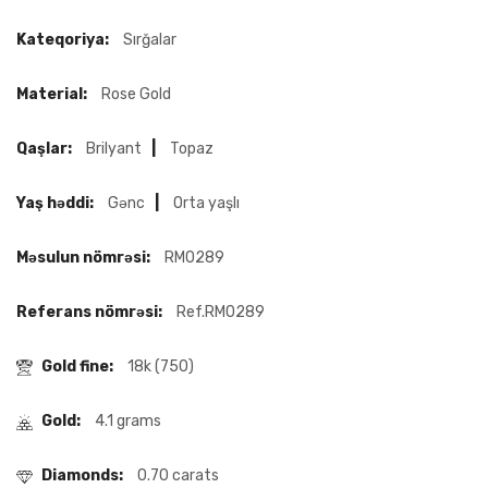
Kateqoriya:
Sırğalar
Material:
Rose Gold
Qaşlar:
Brilyant
|
Topaz
Yaş həddi:
Gənc
|
Orta yaşlı
Məsulun nömrəsi:
RM0289
Referans nömrəsi:
Ref.RM0289
Gold fine:
18k (750)
Gold:
4.1 grams
Diamonds:
0.70 carats