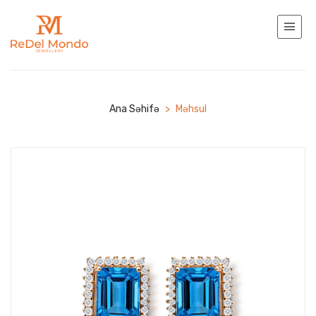
Ana Səhifə
>
Məhsul