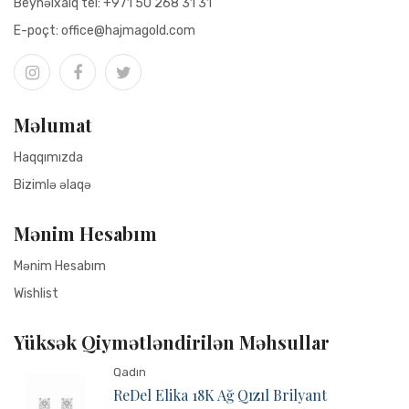
Beynəlxalq tel:
+971 50 268 31 31
Е-poçt:
office@hajmagold.com
Məlumat
Haqqımızda
Bizimlə əlaqə
Mənim Hesabım
Mənim Hesabım
Wishlist
Yüksək Qiymətləndirilən Məhsullar
Qadın
ReDel Elika 18K Ağ Qızıl Brilyant