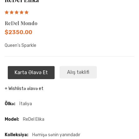
ReDel Mondo
$2350.00
Queen’s Sparkle
Alış təklifi
Karta Əlavə Et
+ Wishlistə əlavə et
Ölkə:
İtaliya
Model:
ReDel Elika
Kolleksiya:
Həmişə sənin yanındadır