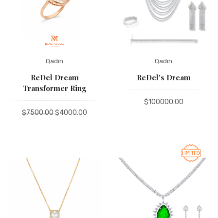
Ad
Qadın
Qadın
ReDel Dream
ReDel's Dream
Transformer Ring
Е-poçt
$100000.00
$7500.00
$4000.00
GÖNDƏR