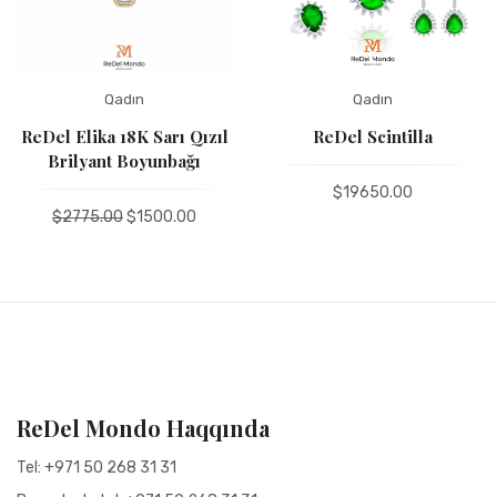
Qadın
Qadın
ReDel Elika 18K Sarı Qızıl
ReDel Scintilla
Brilyant Boyunbağı
$19650.00
$2775.00
$1500.00
ReDel Mondo Haqqında
Tel:
+971 50 268 31 31