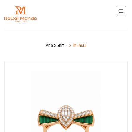
Ana Səhifə
>
Məhsul