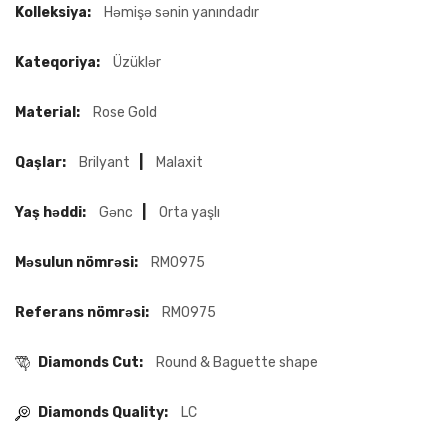
Kolleksiya:
Həmişə sənin yanındadır
Kateqoriya:
Üzüklər
Material:
Rose Gold
Qaşlar:
Brilyant
|
Malaxit
Yaş həddi:
Gənc
|
Orta yaşlı
Məsulun nömrəsi:
RM0975
Referans nömrəsi:
RM0975
Diamonds Cut:
Round & Baguette shape
Diamonds Quality:
LC