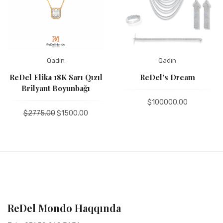
Qadın
Qadın
ReDel Elika 18K Sarı Qızıl
ReDel's Dream
Brilyant Boyunbağı
$100000.00
$2775.00
$1500.00
ReDel Mondo Haqqında