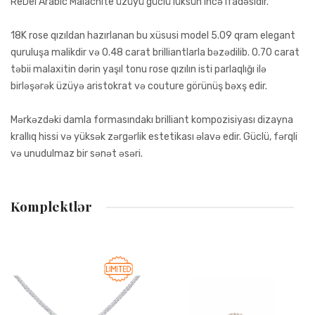
ReDel Arabic Malachite üzüyü güclü lüksün incə ifadəsidir.
18K rose qızıldan hazırlanan bu xüsusi model 5.09 qram elegant
quruluşa malikdir və 0.48 carat brilliantlarla bəzədilib. 0.70 carat
təbii malaxitin dərin yaşıl tonu rose qızılın isti parlaqlığı ilə
birləşərək üzüyə aristokrat və couture görünüş bəxş edir.
Mərkəzdəki damla formasındakı brilliant kompozisiyası dizayna
krallıq hissi və yüksək zərgərlik estetikası əlavə edir. Güclü, fərqli
və unudulmaz bir sənət əsəri.
Fikir Əlavə Et
Bütün yerlər mütləq doldurulmalıdır
Komplektlər
Reyting
Sizin fikir