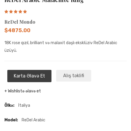
ReDel Mondo
$4875.00
18K rose qızıl, brilliant və malaxit daşlı eksklüziv ReDel Arabic
üzüyü.
Alış təklifi
Karta Əlavə Et
+ Wishlistə əlavə et
Ölkə:
İtaliya
Model:
ReDel Arabic