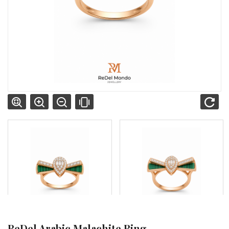
ReDel Arabic Malachite Ring