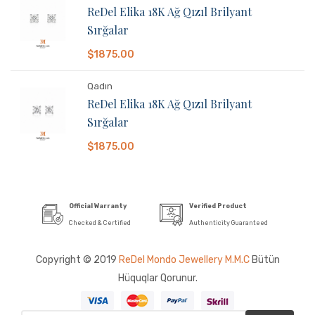
ReDel Elika 18K Ağ Qızıl Brilyant
Sırğalar
$1875.00
Qadın
ReDel Elika 18K Ağ Qızıl Brilyant
Sırğalar
$1875.00
Official Warranty
Verified Product
Checked & Certified
Authenticity Guaranteed
Copyright © 2019
ReDel Mondo Jewellery M.M.C
Bütün
Hüquqlar Qorunur.