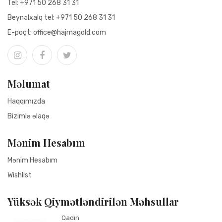
Tel:
+971 50 268 31 31
Beynəlxalq tel:
+971 50 268 31 31
Е-poçt:
office@hajmagold.com
Məlumat
Haqqımızda
Bizimlə əlaqə
Mənim Hesabım
Mənim Hesabım
Wishlist
Yüksək Qiymətləndirilən Məhsullar
Qadın