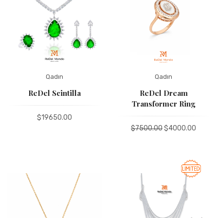
Ad
Qadın
Qadın
ReDel Scintilla
ReDel Dream
Transformer Ring
Е-poçt
$19650.00
$7500.00
$4000.00
GÖNDƏR