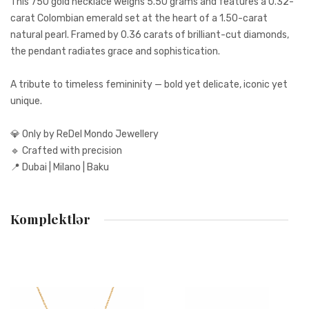
This 750 gold necklace weighs 5.50 grams and features a 0.32-
carat Colombian emerald set at the heart of a 1.50-carat
natural pearl. Framed by 0.36 carats of brilliant-cut diamonds,
the pendant radiates grace and sophistication.
A tribute to timeless femininity — bold yet delicate, iconic yet
unique.
💎 Only by ReDel Mondo Jewellery
🔹 Crafted with precision
📍 Dubai | Milano | Baku
Fikir Əlavə Et
Bütün yerlər mütləq doldurulmalıdır
Komplektlər
Reyting
Sizin fikir