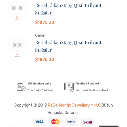
ReDel Elika 18K Ağ Qızıl Brilyant
Sırğalar
$1875.00
Qadın
ReDel Elika 18K Ağ Qızıl Brilyant
Sırğalar
$1875.00
Official Warranty
Verified Product
Checked & Certified
Authenticity Guaranteed
Copyright © 2019
ReDel Mondo Jewellery M.M.C
Bütün
Hüquqlar Qorunur.