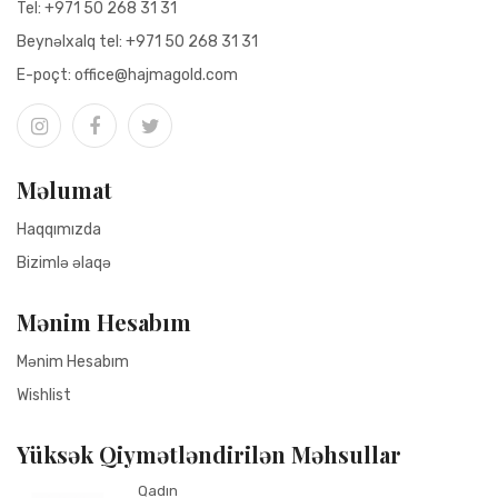
Tel:
+971 50 268 31 31
Beynəlxalq tel:
+971 50 268 31 31
Е-poçt:
office@hajmagold.com
Məlumat
Haqqımızda
Bizimlə əlaqə
Mənim Hesabım
Mənim Hesabım
Wishlist
Yüksək Qiymətləndirilən Məhsullar
Qadın