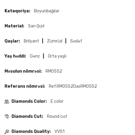
Kateqoriya:
Boyunbağılar
Material:
Sarı Qızıl
Qaşlar:
Brilyant
|
Zümrüd
|
Sədəf
Yaş həddi:
Gənc
|
Orta yaşlı
Məsulun nömrəsi:
RM0552
Referans nömrəsi:
Ref.RM0552DasRM0552
Diamonds Color:
E color
Diamonds Cut:
Round cut
Diamonds Quality:
VVS1