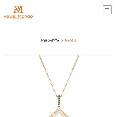
Ana Səhifə
>
Məhsul