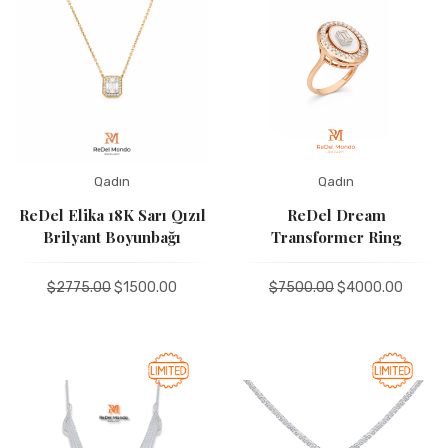
Ad
Qadın
Qadın
ReDel Elika 18K Sarı Qızıl
ReDel Dream
Brilyant Boyunbağı
Transformer Ring
Е-poçt
$2775.00
$1500.00
$7500.00
$4000.00
GÖNDƏR