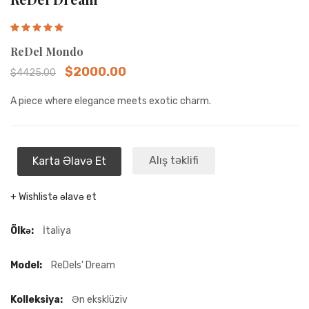
ReDel Mondo
$2000.00
$4425.00
A piece where elegance meets exotic charm.
Alış təklifi
Karta Əlavə Et
+ Wishlistə əlavə et
Ölkə:
İtaliya
Model:
ReDels' Dream
Kolleksiya:
Ən eksklüziv