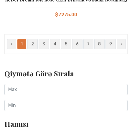
$7275.00
‹
1
2
3
4
5
6
7
8
9
›
Qiymətə Görə Sırala
Hamısı