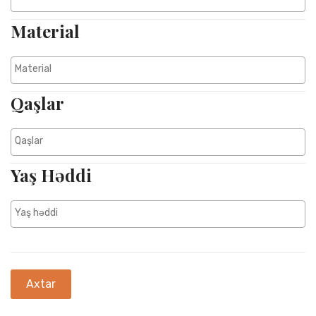
Material
Zərif damla formalı, brilyant, sapfir, mirvari və shell ilə bəzədilmiş
dəbdəbəli roze qızıl boyunbağı.
$18375.00
Qaşlar
Karta Əlavə Et
Yaş Həddi
Axtar