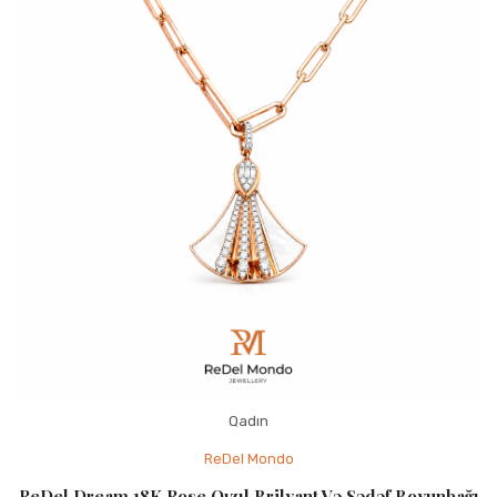
Qadın
ReDel Mondo
ReDel Dream 18K Rose Qızıl Brilyant Və Sədəf Boyunbağı