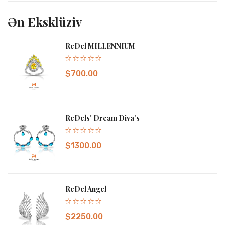
Ən Eksklüziv
ReDel MILLENNIUM
$700.00
ReDels' Dream Diva’s
ReDel Dream Emerald Üzük
$1300.00
18K ağ qızıl üzük, Kolumbiya zümrüdü və brilyantlarla — xəyal,
zəriflik və sonsuz lüksün harmoniyası.
$10440.00
ReDel Angel
Karta Əlavə Et
$2250.00