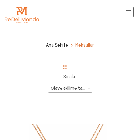
Ana Səhifə
>
Məhsullar
Sırala :
Əlavə edilmə tarixi