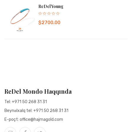
ReDel Young
ReDel Dream Necklace
$2700.00
A game where style always wins.
$15000.00
Karta Əlavə Et
ReDel Mondo Haqqında
Tel:
+971 50 268 31 31
Beynəlxalq tel:
+971 50 268 31 31
Е-poçt:
office@hajmagold.com