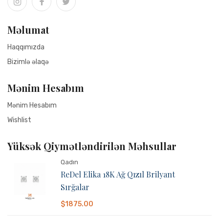
Məlumat
Haqqımızda
Bizimlə əlaqə
Mənim Hesabım
Mənim Hesabım
Wishlist
Yüksək Qiymətləndirilən Məhsullar
ReDel Dream Choker
Qadın
ReDel Elika 18K Ağ Qızıl Brilyant
Sırğalar
Power. Elegance. Seduction.
$1875.00
$20625.00