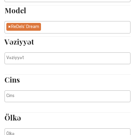
Model
×
ReDels' Dream
Vəziyyət
Cins
Ölkə
ReDel Dream 18K Roze Qızıl Brilyant, Sapfir,
Mirvari Və Shell Boyunbağı