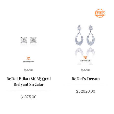
Reyting
Sizin fikir
Ad
Qadın
Qadın
ReDel Elika 18K Ağ Qızıl
ReDel's Dream
Brilyant Sırğalar
Е-poçt
$52020.00
$1875.00
GÖNDƏR