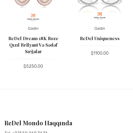
Qadın
Qadın
ReDel Dream 18K Roze
ReDel Uniqueness
Qızıl Brilyant Və Sədəf
Sırğalar
$1100.00
$5250.00
ReDel Mondo Haqqında