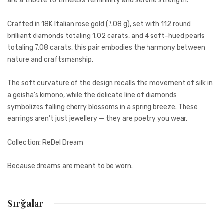
are a tribute to timeless femininity and serene strength.
Crafted in 18K Italian rose gold (7.08 g), set with 112 round
brilliant diamonds totaling 1.02 carats, and 4 soft-hued pearls
totaling 7.08 carats, this pair embodies the harmony between
nature and craftsmanship.
The soft curvature of the design recalls the movement of silk in
a geisha’s kimono, while the delicate line of diamonds
symbolizes falling cherry blossoms in a spring breeze. These
earrings aren’t just jewellery — they are poetry you wear.
Collection: ReDel Dream
Because dreams are meant to be worn.
Fikir Əlavə Et
Bütün yerlər mütləq doldurulmalıdır
Sırğalar