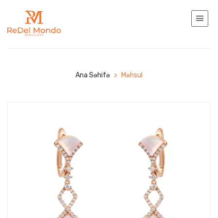
Ana Səhifə
>
Məhsul