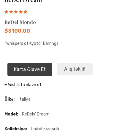
ReDel Mondo
$3100.00
“Whispers of Kyoto” Earrings
Alış təklifi
Karta Əlavə Et
+ Wishlistə əlavə et
Ölkə:
İtaliya
Model:
ReDels' Dream
Kolleksiya:
Unikal zərgərlik