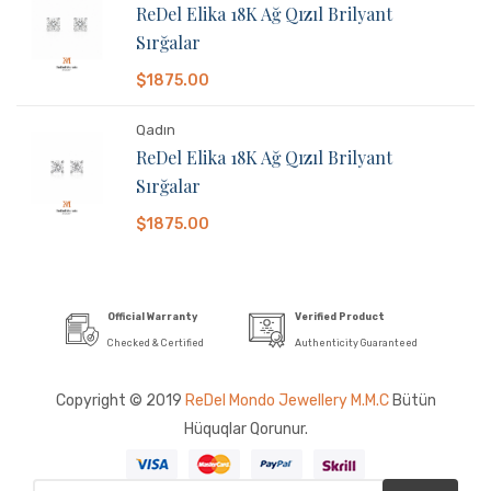
ReDel Elika 18K Ağ Qızıl Brilyant
Sırğalar
$1875.00
Qadın
ReDel Elika 18K Ağ Qızıl Brilyant
Sırğalar
$1875.00
Official Warranty
Verified Product
Checked & Certified
Authenticity Guaranteed
Copyright © 2019
ReDel Mondo Jewellery M.M.C
Bütün
Hüquqlar Qorunur.