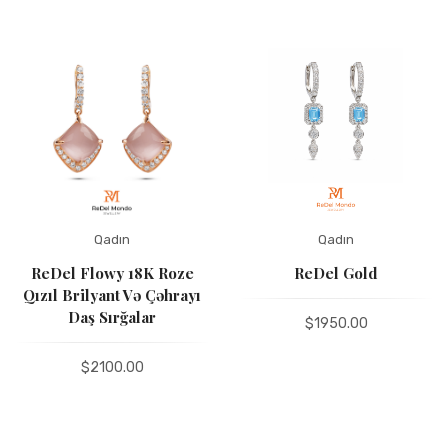
Qadın
Qadın
ReDel Flowy 18K Roze
ReDel Gold
Qızıl Brilyant Və Çəhrayı
Daş Sırğalar
$1950.00
$2100.00