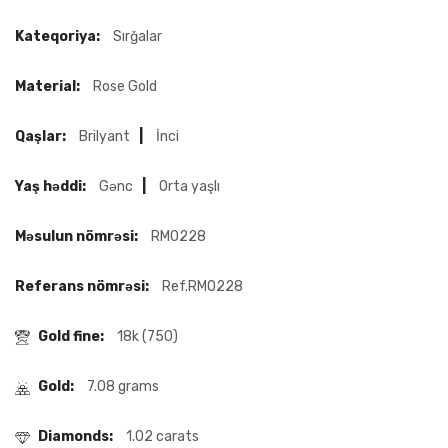
Kateqoriya:
Sırğalar
Material:
Rose Gold
Qaşlar:
Brilyant
|
İnci
Yaş həddi:
Gənc
|
Orta yaşlı
Məsulun nömrəsi:
RM0228
Referans nömrəsi:
Ref.RM0228
Gold fine:
18k (750)
Gold:
7.08 grams
Diamonds:
1.02 carats