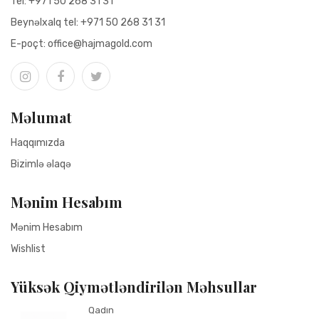
Tel:
+971 50 268 31 31
Beynəlxalq tel:
+971 50 268 31 31
Е-poçt:
office@hajmagold.com
Məlumat
Haqqımızda
Bizimlə əlaqə
Mənim Hesabım
Mənim Hesabım
Wishlist
Yüksək Qiymətləndirilən Məhsullar
Qadın